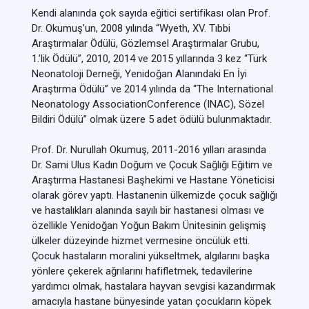
Kendi alanında çok sayıda eğitici sertifikası olan Prof.
Dr. Okumuş’un, 2008 yılında “Wyeth, XV. Tıbbi
Araştırmalar Ödülü, Gözlemsel Araştırmalar Grubu,
1.’lik Ödülü”, 2010, 2014 ve 2015 yıllarında 3 kez “Türk
Neonatoloji Derneği, Yenidoğan Alanındaki En İyi
Araştırma Ödülü” ve 2014 yılında da “The International
Neonatology AssociationConference (INAC), Sözel
Bildiri Ödülü” olmak üzere 5 adet ödülü bulunmaktadır.
Prof. Dr. Nurullah Okumuş, 2011-2016 yılları arasında
Dr. Sami Ulus Kadın Doğum ve Çocuk Sağlığı Eğitim ve
Araştırma Hastanesi Başhekimi ve Hastane Yöneticisi
olarak görev yaptı. Hastanenin ülkemizde çocuk sağlığı
ve hastalıkları alanında sayılı bir hastanesi olması ve
özellikle Yenidoğan Yoğun Bakım Ünitesinin gelişmiş
ülkeler düzeyinde hizmet vermesine öncülük etti.
Çocuk hastaların moralini yükseltmek, algılarını başka
yönlere çekerek ağrılarını hafifletmek, tedavilerine
yardımcı olmak, hastalara hayvan sevgisi kazandırmak
amacıyla hastane bünyesinde yatan çocukların köpek