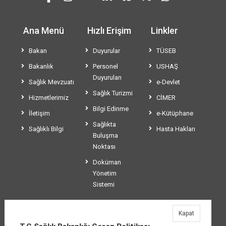
Ana Menü
Hızlı Erişim
Linkler
Bakan
Duyurular
TÜSEB
Bakanlık
Personel
USHAŞ
Duyuruları
Sağlık Mevzuatı
e-Devlet
Sağlık Turizmi
Hizmetlerimiz
CİMER
Bilgi Edinme
İletişim
e-Kütüphane
Sağlıkta
Sağlıklı Bilgi
Hasta Hakları
Buluşma
Noktası
Doküman
Yönetim
Sistemi
Kapat