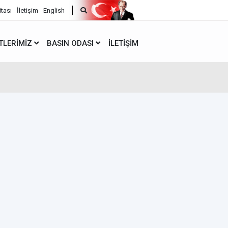
itası
İletişim
English
TLERIMIZ
BASIN ODASI
İLETIŞIM