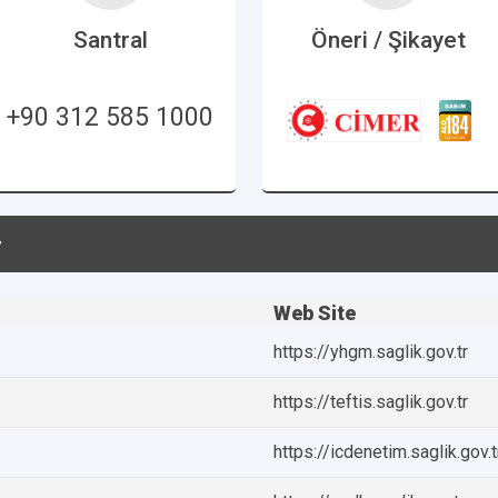
Santral
Öneri / Şikayet
+90 312 585 1000
r
Web Site
https://yhgm.saglik.gov.tr
https://teftis.saglik.gov.tr
https://icdenetim.saglik.gov.t