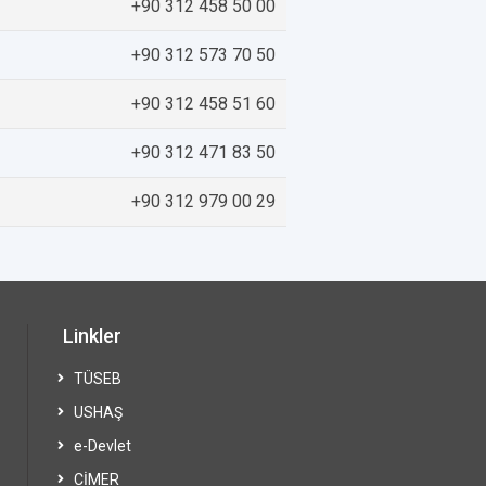
+90 312 458 50 00
+90 312 573 70 50
+90 312 458 51 60
+90 312 471 83 50
+90 312 979 00 29
Linkler
TÜSEB
USHAŞ
e-Devlet
CİMER