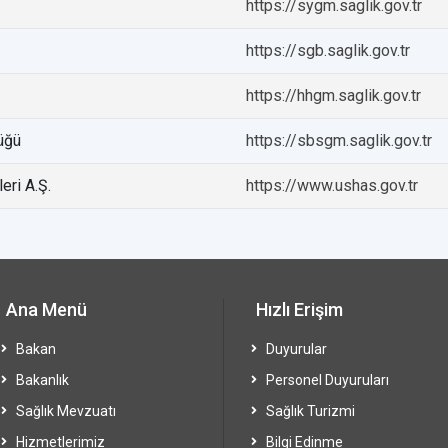
https://sygm.saglik.gov.tr
https://sgb.saglik.gov.tr
https://hhgm.saglik.gov.tr
üğü
https://sbsgm.saglik.gov.tr
eri A.Ş.
https://www.ushas.gov.tr
Ana Menü
Hızlı Erişim
Bakan
Duyurular
Bakanlık
Personel Duyuruları
Sağlık Mevzuatı
Sağlık Turizmi
Hizmetlerimiz
Bilgi Edinme