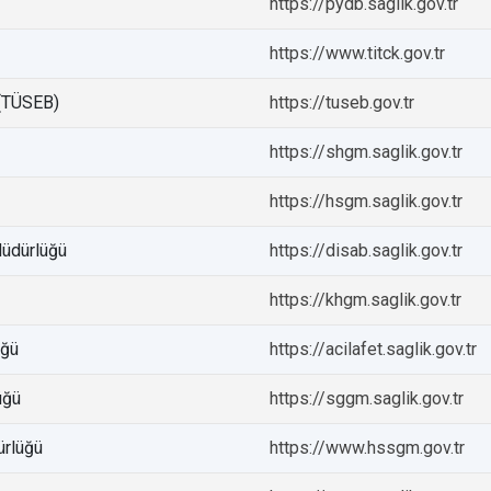
https://pydb.saglik.gov.tr
https://www.titck.gov.tr
 (TÜSEB)
https://tuseb.gov.tr
https://shgm.saglik.gov.tr
https://hsgm.saglik.gov.tr
 Müdürlüğü
https://disab.saglik.gov.tr
https://khgm.saglik.gov.tr
üğü
https://acilafet.saglik.gov.tr
üğü
https://sggm.saglik.gov.tr
ürlüğü
https://www.hssgm.gov.tr