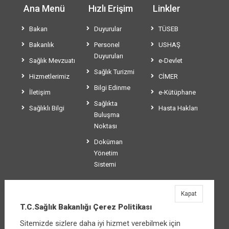
Ana Menü
Hızlı Erişim
Linkler
Bakan
Duyurular
TÜSEB
Bakanlık
Personel
USHAŞ
Duyuruları
Sağlık Mevzuatı
e-Devlet
Sağlık Turizmi
Hizmetlerimiz
CİMER
Bilgi Edinme
İletişim
e-Kütüphane
Sağlıkta
Sağlıklı Bilgi
Hasta Hakları
Buluşma
Noktası
Doküman
Yönetim
Sistemi
Kapat
T.C.Sağlık Bakanlığı
T.C.Sağlık Bakanlığı Çerez Politikası
Üniversiteler Mahallesi Şehit Mehmet Bayraktar
Sitemizde sizlere daha iyi hizmet verebilmek için
Caddesi No:3 Çankaya/Ankara