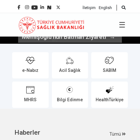
İletişim
English
☰
Sağlık Bakanı Prof. Dr. Kemal
Memişoğlu’nun Batman Ziyareti
e-Nabız
Acil Sağlık
SABİM
MHRS
Bilgi Edinme
HealthTürkiye
Haberler
Tümü