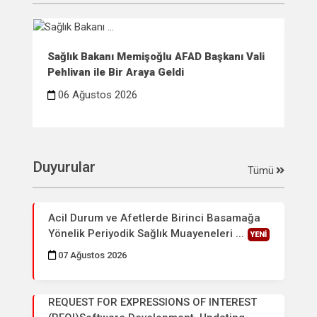
Sağlık Bakanı Memişoğlu AFAD Başkanı Vali
Sağ
Pehlivan ile Bir Araya Geldi
Çif
06 Ağustos 2026
0
Duyurular
Tümü
Acil Durum ve Afetlerde Birinci Basamağa
Yönelik Periyodik Sağlık Muayeneleri ...
YENİ
07 Ağustos 2026
REQUEST FOR EXPRESSIONS OF INTEREST